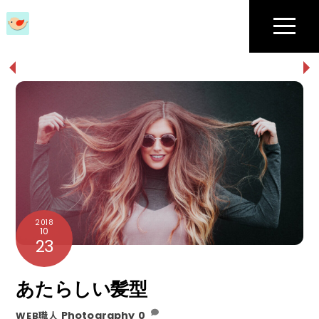
Skip
to
Menu
content
2018
10
23
あたらしい髪型
Photography
0
WEB職人